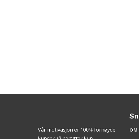
Sn
Vår motivasjon er 100% fornøyde
OM
kunder. Vi benytter kun