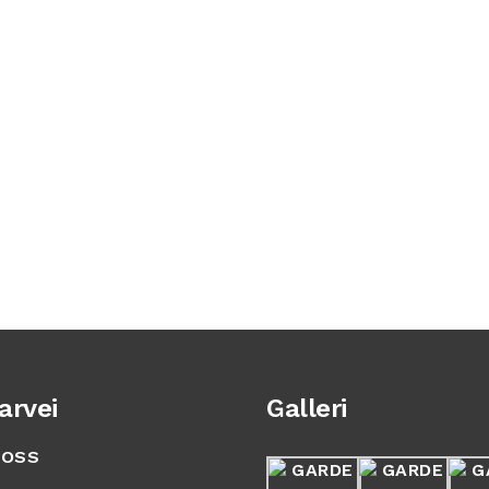
arvei
Galleri
 OSS