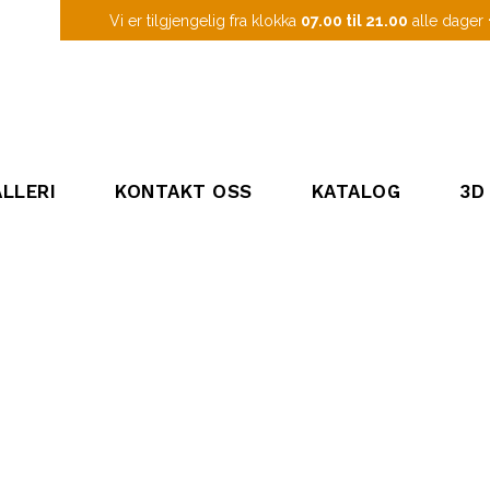
Vi er tilgjengelig fra klokka
07.00 til 21.00
alle dager
LLERI
KONTAKT OSS
KATALOG
3D