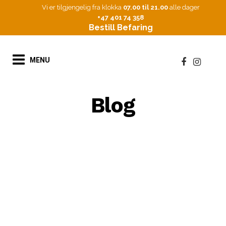
Vi er tilgjengelig fra klokka
07.00 til 21.00
alle dager
+47 401 74 358
Bestill Befaring
Blog
HVORDAN VELGE
RIKTIG GARDEROBE
TIL SOVEROMMET
De to viktigste tingene på et soverom er
sengen og klesskapet. Det burde være en