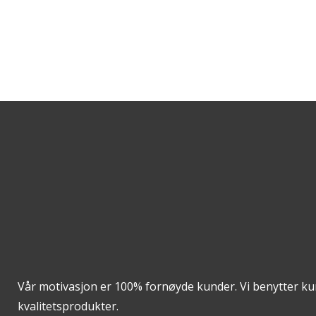
fin balansen mellom stil og komfort. Det
er et smart valg å investere i en god
seng. Vi mener det også er et smart valg
å legge litt penger i...
Vår motivasjon er 100% fornøyde kunder. Vi benytter k
kvalitetsprodukter.